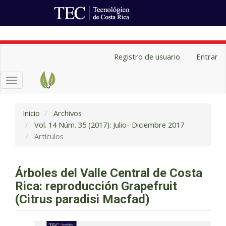
Ir al Portal de Revistas
Navegación
Registro de usuario
Entrar
principal
Contenido
Toggle
principal
navigation
Barra
lateral
Inicio
Archivos
Vol. 14 Núm. 35 (2017): Julio- Diciembre 2017
Artículos
Árboles del Valle Central de Costa
Rica: reproducción Grapefruit
(Citrus paradisi Macfad)
Barra