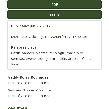
PDF
EPUB
Publicado:
jun. 26, 2017
DOI:
https://doi.org/10.18845/rfmk.v14i35.3156
Palabras clave:
Citrus paradisi Macfad, fenología, manejo de
semillas, viverización, germinación, árboles, Costa
Rica
Contenido
Freddy Rojas-Rodríguez
principal
Tecnológico de Costa Rica
del
Gustavo Torres-Córdoba
artículo
Tecnológico de Costa Rica
Resumen