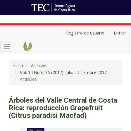
Ir al Portal de Revistas
Navegación
Registro de usuario
Entrar
principal
Contenido
Toggle
principal
navigation
Barra
lateral
Inicio
Archivos
Vol. 14 Núm. 35 (2017): Julio- Diciembre 2017
Artículos
Árboles del Valle Central de Costa
Rica: reproducción Grapefruit
(Citrus paradisi Macfad)
Barra