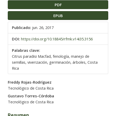
PDF
EPUB
Publicado:
jun. 26, 2017
DOI:
https://doi.org/10.18845/rfmk.v14i35.3156
Palabras clave:
Citrus paradisi Macfad, fenología, manejo de
semillas, viverización, germinación, árboles, Costa
Rica
Contenido
Freddy Rojas-Rodríguez
principal
Tecnológico de Costa Rica
del
Gustavo Torres-Córdoba
artículo
Tecnológico de Costa Rica
Resumen