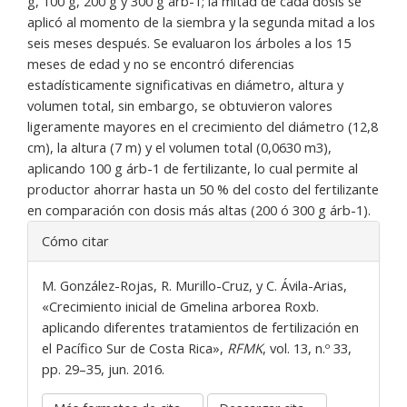
g, 100 g, 200 g y 300 g árb-1; la mitad de cada dosis se
aplicó al momento de la siembra y la segunda mitad a los
seis meses después. Se evaluaron los árboles a los 15
meses de edad y no se encontró diferencias
estadísticamente significativas en diámetro, altura y
volumen total, sin embargo, se obtuvieron valores
ligeramente mayores en el crecimiento del diámetro (12,8
cm), la altura (7 m) y el volumen total (0,0630 m3),
aplicando 100 g árb-1 de fertilizante, lo cual permite al
productor ahorrar hasta un 50 % del costo del fertilizante
en comparación con dosis más altas (200 ó 300 g árb-1).
Detalles
Cómo citar
del
artículo
M. González-Rojas, R. Murillo-Cruz, y C. Ávila-Arias,
«Crecimiento inicial de Gmelina arborea Roxb.
aplicando diferentes tratamientos de fertilización en
el Pacífico Sur de Costa Rica»,
RFMK
, vol. 13, n.º 33,
pp. 29–35, jun. 2016.