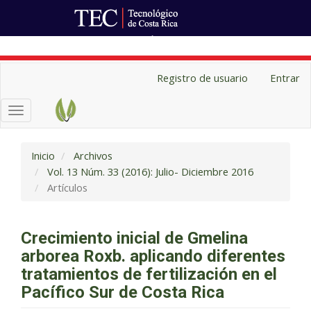
Ir al Portal de Revistas
Navegación
Registro de usuario
Entrar
principal
Contenido
Toggle
principal
navigation
Barra
lateral
Inicio
Archivos
Vol. 13 Núm. 33 (2016): Julio- Diciembre 2016
Artículos
Crecimiento inicial de Gmelina
arborea Roxb. aplicando diferentes
tratamientos de fertilización en el
Pacífico Sur de Costa Rica