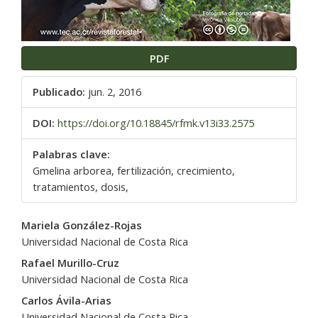
PDF
Publicado:
jun. 2, 2016
DOI:
https://doi.org/10.18845/rfmk.v13i33.2575
Palabras clave:
Gmelina arborea, fertilización, crecimiento,
tratamientos, dosis,
Contenido
Mariela González-Rojas
principal
Universidad Nacional de Costa Rica
del
Rafael Murillo-Cruz
artículo
Universidad Nacional de Costa Rica
Carlos Ávila-Arias
Universidad Nacional de Costa Rica