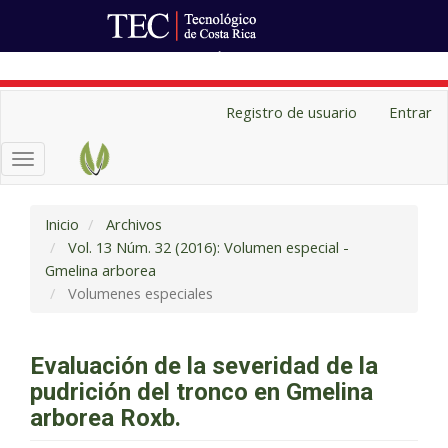
Ir al Portal de Revistas
Navegación
Registro de usuario
Entrar
principal
Contenido
Toggle
principal
navigation
Barra
lateral
Inicio
Archivos
Vol. 13 Núm. 32 (2016): Volumen especial -
Gmelina arborea
Volumenes especiales
Evaluación de la severidad de la
pudrición del tronco en Gmelina
arborea Roxb.