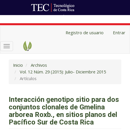
Ir al Portal de Revistas
Navegación
Registro de usuario
Entrar
principal
Contenido
Toggle
principal
navigation
Barra
lateral
Inicio
Archivos
Vol. 12 Núm. 29 (2015): Julio- Diciembre 2015
Artículos
Interacción genotipo sitio para dos
conjuntos clonales de Gmelina
arborea Roxb., en sitios planos del
Pacífico Sur de Costa Rica