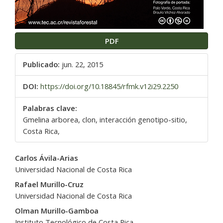
PDF
Publicado:
jun. 22, 2015
DOI:
https://doi.org/10.18845/rfmk.v12i29.2250
Palabras clave:
Gmelina arborea, clon, interacción genotipo-sitio,
Costa Rica,
Contenido
Carlos Ávila-Arias
principal
Universidad Nacional de Costa Rica
del
Rafael Murillo-Cruz
artículo
Universidad Nacional de Costa Rica
Olman Murillo-Gamboa
Instituto Tecnológico de Costa Rica