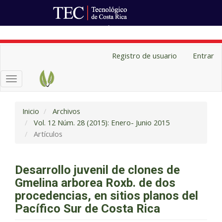
Ir al Portal de Revistas
Navegación
Registro de usuario
Entrar
principal
Contenido
Toggle
principal
navigation
Barra
lateral
Inicio
Archivos
Vol. 12 Núm. 28 (2015): Enero- Junio 2015
Artículos
Desarrollo juvenil de clones de
Gmelina arborea Roxb. de dos
procedencias, en sitios planos del
Pacífico Sur de Costa Rica