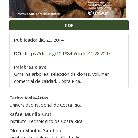
PDF
Publicado:
dic. 29, 2014
DOI:
https://doi.org/10.18845/rfmk.v12i28.2097
Palabras clave:
Gmelina arborea, selección de clones, volumen
comercial de calidad, Costa Rica.
Contenido
Carlos Ávila-Arias
principal
Universidad Nacional de Costa Rica
del
Rafael Murillo-Cruz
artículo
Instituto Tecnológico de Costa Rica
Olman Murillo-Gamboa
Instituto Tecnológico de Costa Rica