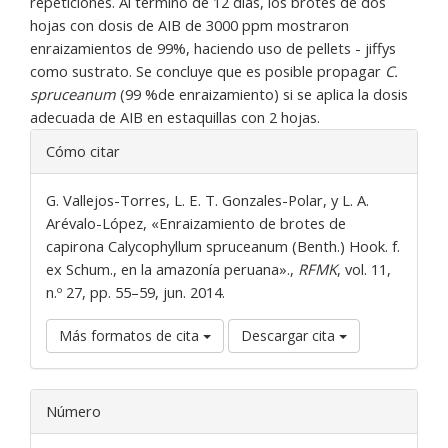
repeticiones. Al término de 12 días, los brotes de dos
hojas con dosis de AIB de 3000 ppm mostraron
enraizamientos de 99%, haciendo uso de pellets - jiffys
como sustrato. Se concluye que es posible propagar
C.
spruceanum
(99 %de enraizamiento) si se aplica la dosis
adecuada de AIB en estaquillas con 2 hojas.
Detalles
Cómo citar
del
artículo
G. Vallejos-Torres, L. E. T. Gonzales-Polar, y L. A.
Arévalo-López, «Enraizamiento de brotes de
capirona Calycophyllum spruceanum (Benth.) Hook. f.
ex Schum., en la amazonía peruana».,
RFMK
, vol. 11,
n.º 27, pp. 55–59, jun. 2014.
Más formatos de cita
Descargar cita
Número