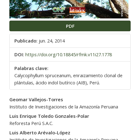
PDF
Publicado:
jun. 24, 2014
DOI:
https://doi.org/10.18845/rfmk.v11i27.1778
Palabras clave:
Calycophyllum spruceanum, enraizamiento clonal de
plántulas, ácido indol butírico (AIB), Perú.
Contenido
Geomar Vallejos-Torres
principal
Instituto de Investigaciones de la Amazonía Peruana
del
Luis Enrique Toledo Gonzales-Polar
artículo
Reforesta Perú S.A.C.
Luis Alberto Arévalo-López
Instituto de Investigaciones de la Amazonía Peruana