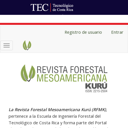
Ir al Portal de Revistas
Navegación
Registro de usuario
Entrar
principal
Contenido
Toggle
principal
navigation
Barra
lateral
La Revista Forestal Mesoamericana Kurú (RFMK)
,
pertenece a la Escuela de Ingeniería Forestal del
Tecnológico de Costa Rica y forma parte del Portal