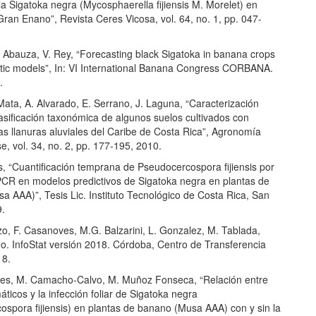
la Sigatoka negra (Mycosphaerella fijiensis M. Morelet) en
ran Enano”, Revista Ceres Vicosa, vol. 64, no. 1, pp. 047-
. Abauza, V. Rey, “Forecasting black Sigatoka in banana crops
stic models”, In: VI International Banana Congress CORBANA.
.
 Mata, A. Alvarado, E. Serrano, J. Laguna, “Caracterización
asificación taxonómica de algunos suelos cultivados con
as llanuras aluviales del Caribe de Costa Rica”, Agronomía
e, vol. 34, no. 2, pp. 177-195, 2010.
s, “Cuantificación temprana de Pseudocercospora fijiensis por
CR en modelos predictivos de Sigatoka negra en plantas de
a AAA)”, Tesis Lic. Instituto Tecnológico de Costa Rica, San
9.
zo, F. Casanoves, M.G. Balzarini, L. Gonzalez, M. Tablada,
o. InfoStat versión 2018. Córdoba, Centro de Transferencia
18.
des, M. Camacho-Calvo, M. Muñoz Fonseca, “Relación entre
máticos y la infección foliar de Sigatoka negra
ospora fijiensis) en plantas de banano (Musa AAA) con y sin la