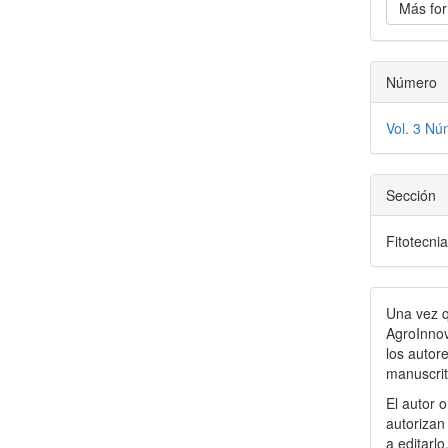
Más for
Número
Vol. 3 Nú
Sección
Fitotecni
Una vez q
AgroInnov
los
autore
manuscri
El autor 
autorizan
a editarlo