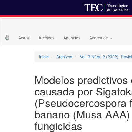
Navegación
principal
Contenido
Actual
Archivos
Anuncios
Acerca de
principal
Barra
lateral
Inicio
Archivos
Vol. 3 Núm. 2 (2022): Revi
Modelos predictivos d
causada por Sigatok
(Pseudocercospora fi
banano (Musa AAA) c
fungicidas