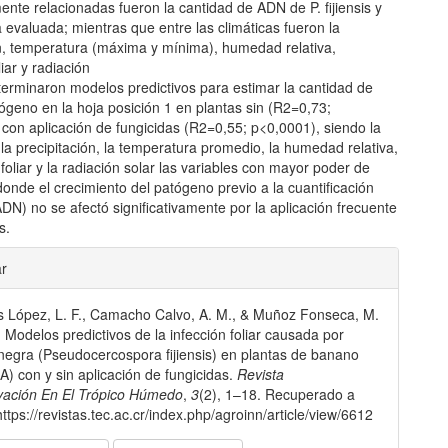
nte relacionadas fueron la cantidad de ADN de P. fijiensis y
 evaluada; mientras que entre las climáticas fueron la
ón, temperatura (máxima y mínima), humedad relativa,
ar y radiación
terminaron modelos predictivos para estimar la cantidad de
ógeno en la hoja posición 1 en plantas sin (R2=0,73;
con aplicación de fungicidas (R2=0,55; p<0,0001), siendo la
la precipitación, la temperatura promedio, la humedad relativa,
oliar y la radiación solar las variables con mayor poder de
donde el crecimiento del patógeno previo a la cuantificación
DN) no se afectó significativamente por la aplicación frecuente
s.
les
ar
 López, L. F., Camacho Calvo, A. M., & Muñoz Fonseca, M.
lo
. Modelos predictivos de la infección foliar causada por
negra (Pseudocercospora fijiensis) en plantas de banano
) con y sin aplicación de fungicidas.
Revista
vación En El Trópico Húmedo
,
3
(2), 1–18. Recuperado a
https://revistas.tec.ac.cr/index.php/agroinn/article/view/6612