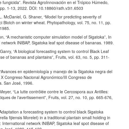
de fungicida”. Revista AgroInnovación en el Trópico Húmedo,
, pp. 1-13, 2022. DOI: 10.18860/rath.v3i1.6503
L. McDaniel, G. Shaner, “Model for predicting severity of
tici Blotch on winter wheat. Phytopathology, vol. 75, no. 11, pp.
 1985.
on, “A mechanistic computer simulation model of Sigatoka”, In
l network INIBAP, Sigatoka leaf spot disease of bananas. 1989.
 Ganry, “A biological forecasting system to control Black Leaf
se of bananas and plantains”, Fruits, vol. 63, no. 5, pp. 311-
“Avances en epidemiología y manejo de la Sigatoka negra del
 X Congreso Nacional Agronómico/III Congreso de
a. San José, 1996.
 Meyer, “La lutte contrôlée contre le Cercospora aux Antilles:
iques de l'avertissement”, Fruits, vol. 27, no. 10, pp. 665-676,
Adaptation a forecasting system to control black Sigatoka
lla fijiensis Morelet) in a traditional plantain small holding in
 International network INIBAP, Sigatoka leaf spot disease of
n José, 1989, 115-123.