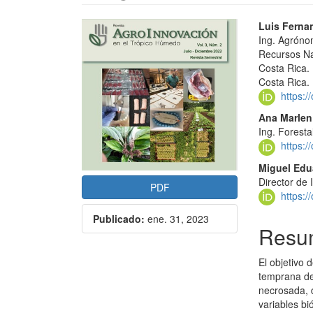
Barra
Conte
Luis Ferna
Ing. Agróno
lateral
princi
Recursos Na
del
del
Costa Rica.
Costa Rica.
artículo
artícu
https:
Ana Marle
Ing. Forest
https:
Miguel Ed
Director de
PDF
https:
Publicado:
ene. 31, 2023
Resu
El objetivo 
temprana de 
necrosada, 
variables bi