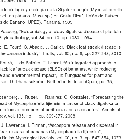
Epidemiología y ecología de la Sigatoka negra (Mycosphaerella
relet) en plátano (Musa sp.) en Costa Rica”, Unión de Países
es de Banano (UPEB), Panamá, 1989.
 Pasberg, “Epidemiology of black Sigatoka disease of plantain
 Phytopathology, vol. 84, no. 10, pp. 1080, 1994.
e, E. Fouré, C. Abadie, J. Carlier, “Black leaf streak disease is
the banana industry”, Fruits, vol. 65, no. 6, pp. 327-342, 2010.
 Fouré, L. de Bellaire, T. Lescot, “An integrated approach to
black leaf streak disease (BLSD) of bananas, while reducing
e and environmental impact”, In: Fungicides for plant and
ases, D. Dhanasekaran. Netherlands: IntechOpen, pp. 35,
Rosenberg, J. Rutter, H. Ramirez, O. Gonzales, “Forecasting the
ead of Mycosphaerella fijiensis, a cause of black Sigatoka on
imations of numbers of perithecia and ascospores”, Annals of
ogy, vol. 135, no. 1, pp. 369-377, 2008.
 J. Lawrence, I. Firman, “Ascospore release and dispersal in
treak disease of bananas (Mycosphaerella fijiensis)”,
 British Mycological Society, vol. 60, no. 3, pp. 547-554, 1973.