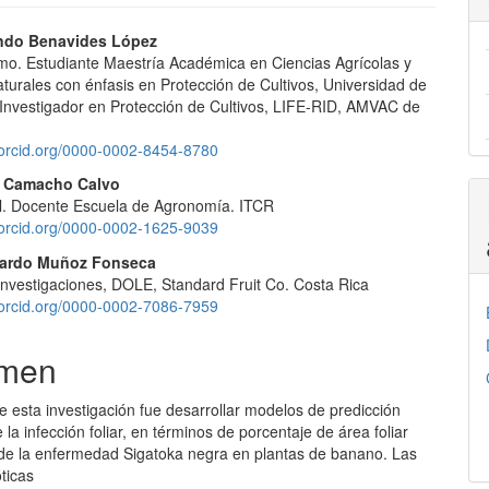
nido
ndo Benavides López
mo. Estudiante Maestría Académica en Ciencias Agrícolas y
pal
turales con énfasis en Protección de Cultivos, Universidad de
 Investigador en Protección de Cultivos, LIFE-RID, AMVAC de
lo
//orcid.org/0000-0002-8454-8780
n Camacho Calvo
al. Docente Escuela de Agronomía. ITCR
//orcid.org/0000-0002-1625-9039
uardo Muñoz Fonseca
 Investigaciones, DOLE, Standard Fruit Co. Costa Rica
//orcid.org/0000-0002-7086-7959
men
de esta investigación fue desarrollar modelos de predicción
la infección foliar, en términos de porcentaje de área foliar
de la enfermedad Sigatoka negra en plantas de banano. Las
óticas