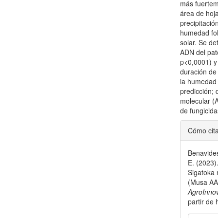
más fuerteme
área de hoja
precipitaci
humedad foli
solar. Se de
ADN del pat
p<0,0001) y 
duración de 
la humedad f
predicción; 
molecular (A
de fungicida
Detal
Cómo cit
del
Benavides
artícu
E. (2023)
Sigatoka 
(Musa AAA
AgroInno
partir de 