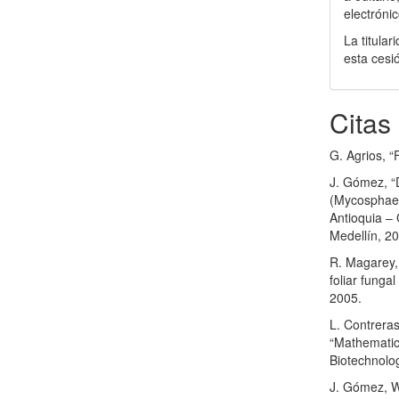
electrónic
La titula
esta cesi
Citas
G. Agrios, “
J. Gómez, “
(Mycosphaere
Antioquia –
Medellín, 2
R. Magarey, 
foliar funga
2005.
L. Contreras
“Mathematica
Biotechnolog
J. Gómez, W