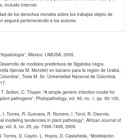
o, incluido Internet.
ridad de los derechos morales sobre los trabajos objeto de
ón seguirá perteneciendo a los autores.
Fitopatología”, México: LIMUSA, 2005.
Desarrollo de modelos predictivos de Sigatoka negra
lla fijiensis M. Morelet) en banano para la región de Urabá,
 Colombia”, Tesis M. Sc. Universidad Nacional de Colombia,
017.
T. Sutton, C. Thayer, “A simple generic infection model for
l plant pathogens”, Phytopathology, vol. 95, no. 1, pp. 92-100,
, I. Torres, R. Guevara, R. Romero, I. Terol, R. Osornio,
l modeling tendencies in plant pathology”, African Journal of
y, vol. 8, no. 25, pp. 7399-7408, 2009.
. Torres, D. Cayón, L. Hoyos, D. Castañeda, “Modelación