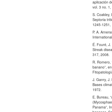
aplicación 
vol. 3 no. 1
S. Coakley, 
Septoria tri
1245-1251,
P. A. Arners
Internationa
É. Fouré, J.
Streak disea
317, 2008.
R. Romero, 
banano”, en
Fitopatologí
J. Ganry, J.
Bases climat
1972.
E. Bureau, “
(Mycosphaere
Panama”, In:
bananas. Sa