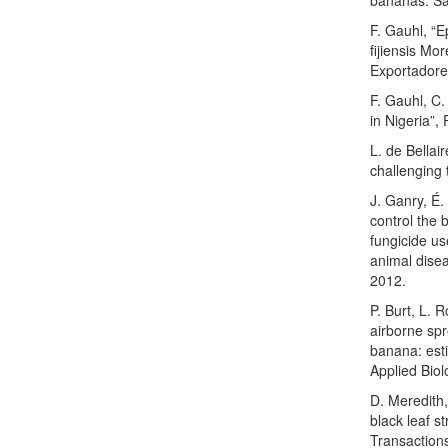
F. Gauhl, “
fijiensis Mo
Exportador
F. Gauhl, C.
in Nigeria”,
L. de Bellair
challenging 
J. Ganry, É.
control the 
fungicide us
animal dise
2012.
P. Burt, L. 
airborne spr
banana: est
Applied Biol
D. Meredith,
black leaf s
Transactions