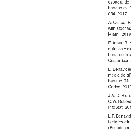
espacial de 
banano cv. G
054, 2017.
A. Ochoa, F
with stocha
Miami, 2016
F. Arias, R.
química y cl
banano en l
Costarricens
L. Benavide
medio de qP
banano (Mus
Carlos, 201
J.A. Di Rien
C.W. Robled
InfoStat, 20
L.F. Benavi
factores cli
(Pseudocerc