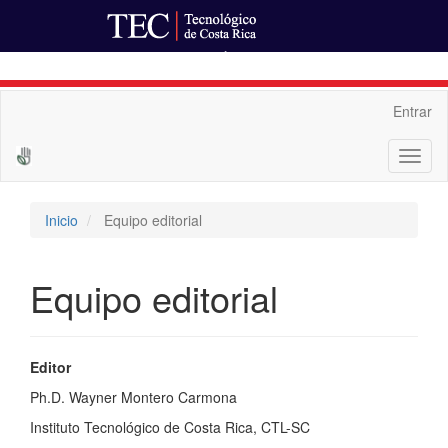
Ir al Portal de Revistas
Navegación
Entrar
principal
Contenido
Toggl
principal
naviga
Barra
lateral
Inicio
Equipo editorial
Equipo editorial
Editor
Ph.D. Wayner Montero Carmona
Instituto Tecnológico de Costa Rica, CTL-SC