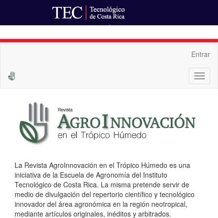
Ir al Portal de Revistas
Navegación
Entrar
principal
Contenido
Toggl
principal
naviga
Barra
lateral
La Revista AgroInnovación en el Trópico Húmedo es una
iniciativa de la Escuela de Agronomía del Instituto
Tecnológico de Costa Rica. La misma pretende servir de
medio de divulgación del repertorio científico y tecnológico
innovador del área agronómica en la región neotropical,
mediante artículos originales, inéditos y arbitrados.