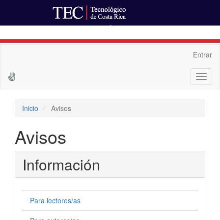
Ir al Portal de Revistas
Navegación
Entrar
principal
Contenido
Toggl
principal
naviga
Barra
lateral
Inicio
Avisos
Avisos
Información
Para lectores/as