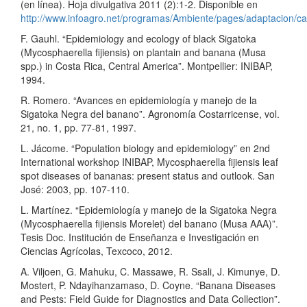
(en línea). Hoja divulgativa 2011 (2):1-2. Disponible en
http://www.infoagro.net/programas/Ambiente/pages/adaptacion/ca
F. Gauhl. “Epidemiology and ecology of black Sigatoka
(Mycosphaerella fijiensis) on plantain and banana (Musa
spp.) in Costa Rica, Central America”. Montpellier: INIBAP,
1994.
R. Romero. “Avances en epidemiología y manejo de la
Sigatoka Negra del banano”. Agronomía Costarricense, vol.
21, no. 1, pp. 77-81, 1997.
L. Jácome. “Population biology and epidemiology” en 2nd
International workshop INIBAP, Mycosphaerella fijiensis leaf
spot diseases of bananas: present status and outlook. San
José: 2003, pp. 107-110.
L. Martínez. “Epidemiología y manejo de la Sigatoka Negra
(Mycosphaerella fijiensis Morelet) del banano (Musa AAA)”.
Tesis Doc. Institución de Enseñanza e Investigación en
Ciencias Agrícolas, Texcoco, 2012.
A. Viljoen, G. Mahuku, C. Massawe, R. Ssali, J. Kimunye, D.
Mostert, P. Ndayihanzamaso, D. Coyne. “Banana Diseases
and Pests: Field Guide for Diagnostics and Data Collection”.