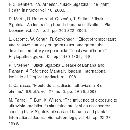
R.S. Bennett, P.A. Arneson. “Black Sigatoka. The Plant
Health Instructor vol. 10, 2003.
D. Marín, R. Romero, M. Guzmán, T. Sutton. “Black
Sigatoka: An increasing treat to banana cultivation”. Plant
Disease, vol. 87, no. 3, pp. 208-222, 2003.
L. Jácome, W. Schun, R. Stevenson. “Effect of temperature
and relative humidity on germination and germ tube
development of Mycosphaerella fijiensis var difformis”.
Phytopathology, vol. 81, pp. 1480-1485, 1991.
K. Craenen. “Black Sigatoka Disease of Banana and
Plantain: A Reference Manual”. Ibadam: International
Institute of Tropical Agriculture, 1998.
L. Carrasco. “Efecto de la radiación ultravioleta-B en
plantas”. IDESIA, vol. 27, no. 3, pp. 59-76, 2009.
M. Parnell, P. Burt, K. Wilson. “The influence of exposure to
ultraviolet radiation in simulated sunlight on ascospores
causing black Sigatoka disease of banana and plantain”.
International Journal Biometeorology, vol. 42, pp. 22-27,
1998.