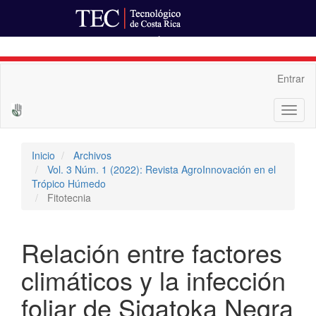
Ir al Portal de Revistas
Navegación
Entrar
principal
Contenido
Toggl
principal
naviga
Barra
lateral
Inicio
Archivos
Vol. 3 Núm. 1 (2022): Revista AgroInnovación en el
Trópico Húmedo
Fitotecnia
Relación entre factores
climáticos y la infección
foliar de Sigatoka Negra