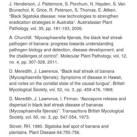
J. Henderson, J. Pattemore, S. Porchum, H. Hayden, S. Van
Brunschot, K. Grice, R. Peterson, S. Thomas, E. Aitken.
“Black Sigatoka disease: new technologies to strengthen
eradication strategies in Australia”. Australasian Plant
Pathology, vol. 35, pp. 181-193, 2006.
A. Churchill. “Mycosphaerella fijiensis, the black leaf streak
pathogen of banana: progress towards understanding
pathogen biology and detection, disease development, and
the challenges of control”. Molecular Plant Pathology, vol. 12,
no. 4, pp. 307-328, 2011.
D. Meredith, J. Lawrence. “Black leaf streak of banana
(Mycosphaerella fijiensis): Symptoms of disease in Hawaii,
and notes on the conidial state of the causal fungus”, British
Mycological Society, vol. 52, no. 3, pp. 459-476, 1969.
D. Meredith, J. Lawrence, I. Firman. “Ascospore release and
dispersal in black leaf streak disease of bananas
(Mycosphaerella fijiensis)”. Transactions British Mycological
Society, vol. 60, no. 3, pp. 547-554, 1973.
Stover, RH. 1980. Sigatoka leaf spot of banana and
plantains. Plant Disease 64:750-756.