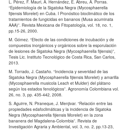
L. Pérez, F. Mauri, A. Hernández, E. Abreu, A. Porras.
“Epidemiología de la Sigatoka Negra (Mycosphaerella
fijiensis Morelet) en Cuba. I Pronóstico bioclimático de los
tratamientos de fungicidas en bananos (Musa acuminata
AAA)”. Revista Mexicana de Fitopatología, vol. 18, no. 1,
pp.15-26, 2000.
M. Gómez. “Efecto de las condiciones de incubación y de
compuestos inorgánicos y orgánicos sobre la esporulación
de lesiones de Sigatoka Negra (Mycosphaerella fijiensis)”,
Tesis Lic. Instituto Tecnológico de Costa Rica, San Carlos,
2013.
M. Torrado, J. Castaño. “Incidencia y severidad de las
Sigatoka Negra (Mycosphaerella fijiensis Morelet) y amarilla
(Mycosphaerella musicola Leach et Mulder) del plátano
según los estados fenológicos”. Agronomía Colombiana vol.
26, no. 3, pp. 435-442, 2008.
S. Aguirre, N. Piraneque, J. Menjivar. “Relación entre las
propiedades edafoclimáticas y la incidencia de Sigatoka
Negra (Mycosphaerella fijiensis Morelet) en la zona
bananera del Magdalena-Colombia”. Revista de
Investigación Agraria y Ambiental, vol. 3, no. 2, pp.13-23,