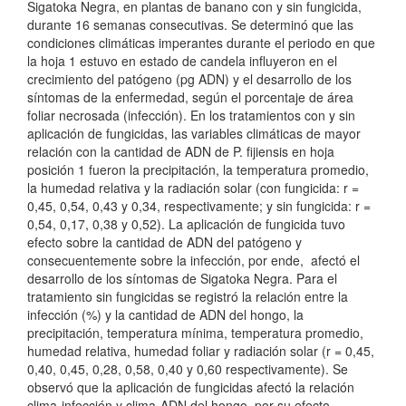
Sigatoka Negra, en plantas de banano con y sin fungicida,
durante 16 semanas consecutivas. Se determinó que las
condiciones climáticas imperantes durante el periodo en que
la hoja 1 estuvo en estado de candela influyeron en el
crecimiento del patógeno (pg ADN) y el desarrollo de los
síntomas de la enfermedad, según el porcentaje de área
foliar necrosada (infección). En los tratamientos con y sin
aplicación de fungicidas, las variables climáticas de mayor
relación con la cantidad de ADN de P. fijiensis en hoja
posición 1 fueron la precipitación, la temperatura promedio,
la humedad relativa y la radiación solar (con fungicida: r =
0,45, 0,54, 0,43 y 0,34, respectivamente; y sin fungicida: r =
0,54, 0,17, 0,38 y 0,52). La aplicación de fungicida tuvo
efecto sobre la cantidad de ADN del patógeno y
consecuentemente sobre la infección, por ende, afectó el
desarrollo de los síntomas de Sigatoka Negra. Para el
tratamiento sin fungicidas se registró la relación entre la
infección (%) y la cantidad de ADN del hongo, la
precipitación, temperatura mínima, temperatura promedio,
humedad relativa, humedad foliar y radiación solar (r = 0,45,
0,40, 0,45, 0,28, 0,58, 0,40 y 0,60 respectivamente). Se
observó que la aplicación de fungicidas afectó la relación
clima-infección y clima-ADN del hongo, por su efecto