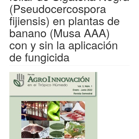
(Pseudocercospora
fijiensis) en plantas de
banano (Musa AAA)
con y sin la aplicación
de fungicida
Barra
lateral
del
artículo