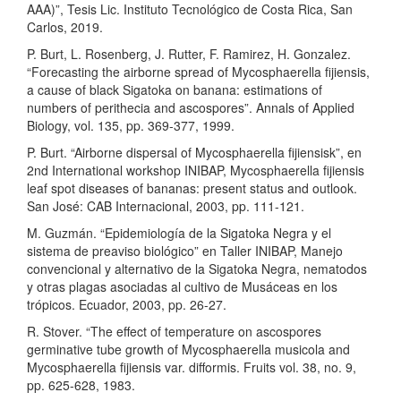
AAA)”, Tesis Lic. Instituto Tecnológico de Costa Rica, San
Carlos, 2019.
P. Burt, L. Rosenberg, J. Rutter, F. Ramirez, H. Gonzalez.
“Forecasting the airborne spread of Mycosphaerella fijiensis,
a cause of black Sigatoka on banana: estimations of
numbers of perithecia and ascospores”. Annals of Applied
Biology, vol. 135, pp. 369-377, 1999.
P. Burt. “Airborne dispersal of Mycosphaerella fijiensisk”, en
2nd International workshop INIBAP, Mycosphaerella fijiensis
leaf spot diseases of bananas: present status and outlook.
San José: CAB Internacional, 2003, pp. 111-121.
M. Guzmán. “Epidemiología de la Sigatoka Negra y el
sistema de preaviso biológico” en Taller INIBAP, Manejo
convencional y alternativo de la Sigatoka Negra, nematodos
y otras plagas asociadas al cultivo de Musáceas en los
trópicos. Ecuador, 2003, pp. 26-27.
R. Stover. “The effect of temperature on ascospores
germinative tube growth of Mycosphaerella musicola and
Mycosphaerella fijiensis var. difformis. Fruits vol. 38, no. 9,
pp. 625-628, 1983.