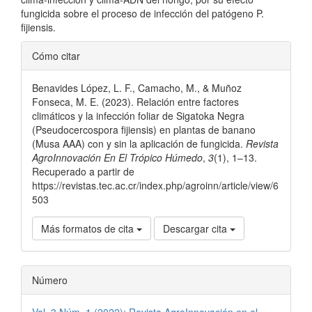
fungicida sobre el proceso de infección del patógeno P.
fijiensis.
Detalles
Cómo citar
del
Benavides López, L. F., Camacho, M., & Muñoz
artículo
Fonseca, M. E. (2023). Relación entre factores
climáticos y la infección foliar de Sigatoka Negra
(Pseudocercospora fijiensis) en plantas de banano
(Musa AAA) con y sin la aplicación de fungicida.
Revista
AgroInnovación En El Trópico Húmedo
,
3
(1), 1–13.
Recuperado a partir de
https://revistas.tec.ac.cr/index.php/agroinn/article/view/6
503
Más formatos de cita
Descargar cita
Número