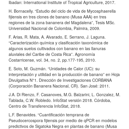
Ibadan: International Institute of Tropical Agriculture, 2017.
H. Bornacelly. “Estudio del ciclo de vida de Mycosphaerella
fijiensis en tres clones de banano (Musa AAA) en tres
regiones de la zona bananera del Magdalena”, Tesis MSc.
Universidad Nacional de Colombia, Palmira, 2009.
F. Arias, R. Mata, A. Alvarado, E. Serrano, J. Laguna.
“Caracterización química y clasificación taxonómica de
algunos suelos cultivados con banano en las llanuras
aluviales del Caribe de Costa Rica”. Agronomía
Costarricense, vol. 34, no. 2, pp.177-195, 2010.
E. Soto, M. Guzmán. “Unidades de Calor (UC): su
interpretación y utilidad en la producción de banano” en Hoja
Divulgativa N°1. Dirección de Investigaciones CORBANA
(Corporación Bananera Nacional, CR). San José: 2011.
J.A. Di Rienzo, F. Casanoves, M.G. Balzarini, L. Gonzalez, M.
Tablada, C.W. Robledo. InfoStat versión 2018. Córdoba,
Centro de Transferencia InfoStat, 2018.
L.F. Benavides. “Cuantificación temprana de
Pseudocercospora fijiensis por medio de qPCR en modelos
predictivos de Sigatoka Negra en plantas de banano (Musa