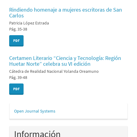
Rindiendo homenaje a mujeres escritoras de San
Carlos
Patricia López Estrada
Pág. 35-38
PDF
Certamen Literario “Ciencia y Tecnología: Región
Huetar Norte” celebra su VI edición
Cátedra de Realidad Nacional Yolanda Oreamuno
Pág. 39-48
PDF
Desarrollado
Open Journal Systems
por
Información