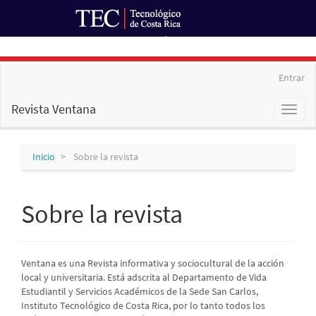
Ir al Portal de Revistas
Navegación
Entrar
principal
Contenido
Revista Ventana
Toggl
principal
naviga
Barra
lateral
Inicio
Sobre la revista
Sobre la revista
Ventana es una Revista informativa y sociocultural de la acción
local y universitaria. Está adscrita al Departamento de Vida
Estudiantil y Servicios Académicos de la Sede San Carlos,
Instituto Tecnológico de Costa Rica, por lo tanto todos los