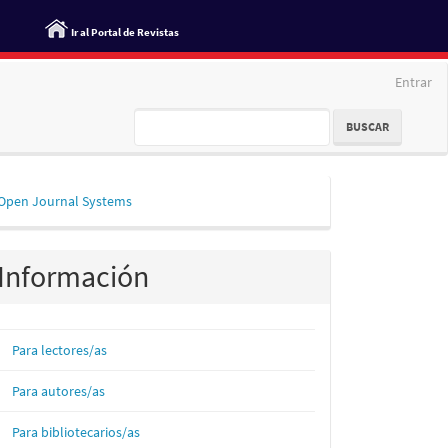
Ir al Portal de Revistas
Entrar
BUSCAR
esarrollado
Open Journal Systems
or
Información
Para lectores/as
Para autores/as
Para bibliotecarios/as