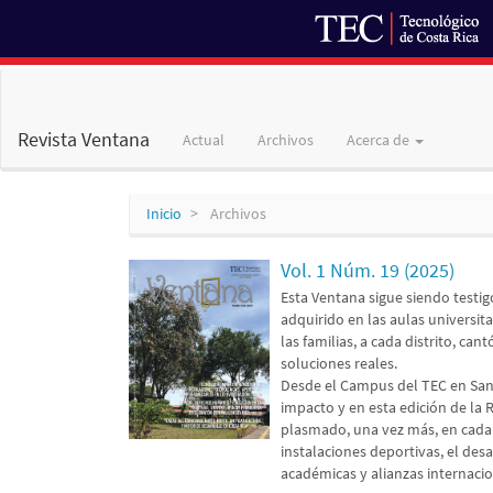
Navegación
principal
Contenido
Revista Ventana
Actual
Archivos
Acerca de
principal
Barra
lateral
Inicio
Archivos
Vol. 1 Núm. 19 (2025)
Esta Ventana sigue siendo testig
adquirido en las aulas universita
las familias, a cada distrito, c
soluciones reales.
Desde el Campus del TEC en San 
impacto y en esta edición de la 
plasmado, una vez más, en cada 
instalaciones deportivas, el des
académicas y alianzas internacio