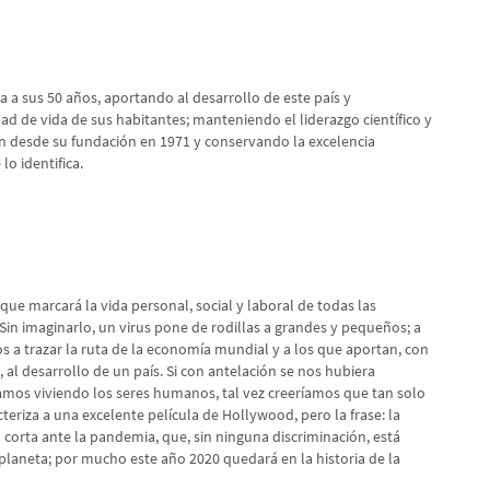
a a sus 50 años, aportando al desarrollo de este país y
ad de vida de sus habitantes; manteniendo el liderazgo científico y
on desde su fundación en 1971 y conservando la excelencia
lo identifica.
ue marcará la vida personal, social y laboral de todas las
in imaginarlo, un virus pone de rodillas a grandes y pequeños; a
 a trazar la ruta de la economía mundial y a los que aportan, con
l desarrollo de un país. Si con antelación se nos hubiera
mos viviendo los seres humanos, tal vez creeríamos que tan solo
acteriza a una excelente película de Hollywood, pero la frase: la
ó corta ante la pandemia, que, sin ninguna discriminación, está
planeta; por mucho este año 2020 quedará en la historia de la