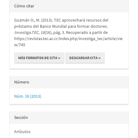
Detalles
Cómo citar
del
Guzmán O., M. (2013). TEC aprovechará recursos del
artículo
préstamo del Banco Mundial para formar doctores.
Investiga.TEC
,
16
(16), pág. 3. Recuperado a partir de
https://revistas.tec.ac.cr/index.php/investiga_tec/article/vie
w/745
MÁS FORMATOS DE CITA
DESCARGAR CITA
Número
Núm. 16 (2013)
Sección
Artículos