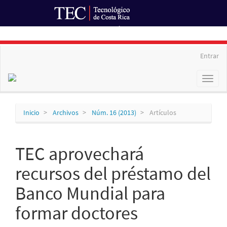
Ir al Portal de Revistas
Navegación
Entrar
principal
Contenido
Toggl
principal
naviga
Barra
lateral
Inicio
Archivos
Núm. 16 (2013)
Artículos
TEC aprovechará
recursos del préstamo del
Banco Mundial para
formar doctores