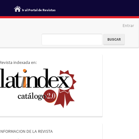
Ir al Portal de Revistas
Entrar
BUSCAR
indices
Revista indexada en:
informacion
INFORMACION DE LA REVISTA