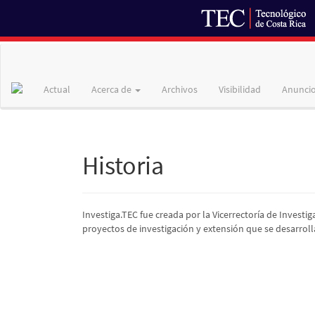
Navegación
principal
Contenido
Actual
Acerca de
Archivos
Visibilidad
Anunci
principal
Barra
lateral
Historia
Investiga.TEC fue creada por la Vicerrectoría de Investig
proyectos de investigación y extensión que se desarrolla