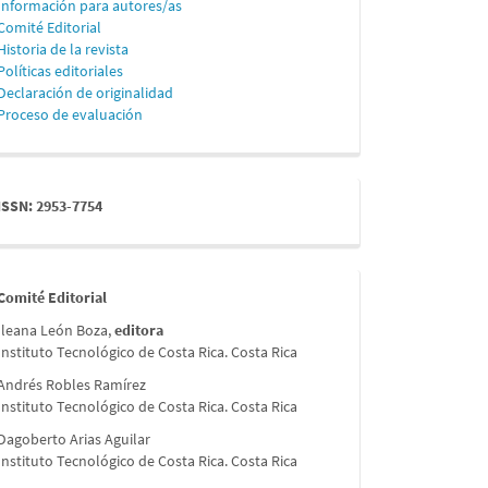
Información para autores/as
Comité Editorial
Historia de la revista
Políticas editoriales
Declaración de originalidad
Proceso de evaluación
issn
ISSN: 2953-7754
comite
Comité Editorial
Ileana León Boza,
editora
Instituto Tecnológico de Costa Rica. Costa Rica
Andrés Robles Ramírez
Instituto Tecnológico de Costa Rica. Costa Rica
Dagoberto Arias Aguilar
Instituto Tecnológico de Costa Rica. Costa Rica