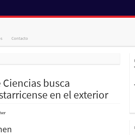
os
Contacto
 Ciencias busca
tarricense en el exterior
nido
her
pal
men