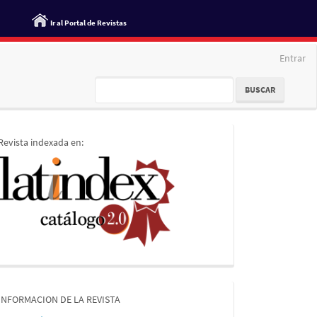
Ir al Portal de Revistas
Entrar
BUSCAR
indices
Revista indexada en:
informacion
INFORMACION DE LA REVISTA