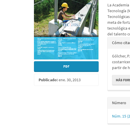
La Academia N
artículo
artícu
Tecnología (M
Tecnológicas 
meta de forta
tecnológica 
del talento c
Detall
Cómo cita
del
Gólcher, P
artícu
costarrice
PDF
partir de 
Publicado:
ene. 30, 2013
MÁS FOR
Número
Núm. 15 (