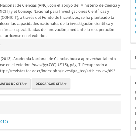
acional de Ciencias (ANC), con el apoyo del Ministerio de Ciencia y
lo
ICIT) y el Consejo Nacional para Investigaciones Científicas y
(CONICIT), a través del Fondo de Incentivos, se ha planteado la
lecer las capacidades nacionales de la investigación científica y
en áreas especializadas de innovación, mediante la recuperación
ostarricense en el exterior.
es
r
. (2013). Academia Nacional de Ciencias busca aprovechar talento
lo
nse en el exterior.
Investiga.TEC
,
15
(15), pág. 7. Recuperado a
https://revistas.tec.ac.cr/index.php/investiga_tec/article/view/693
MATOS DE CITA
DESCARGAR CITA
2012)