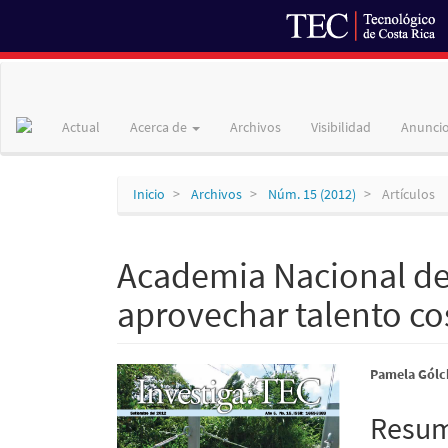
Navegación
principal
Contenido
Actual
Acerca de
Archivos
Visibilidad
Anunci
principal
Barra
lateral
Inicio
Archivos
Núm. 15 (2012)
Artículos
Academia Nacional de
aprovechar talento cos
Barra
Conte
Pamela Gólc
lateral
princi
Resu
del
del