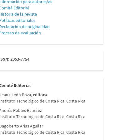
Información para autores/as
Comité Editorial
Historia de la revista
Políticas editoriales
Declaración de originalidad
Proceso de evaluación
issn
ISSN: 2953-7754
comite
Comité Editorial
Ileana León Boza,
editora
Instituto Tecnológico de Costa Rica. Costa Rica
Andrés Robles Ramírez
Instituto Tecnológico de Costa Rica. Costa Rica
Dagoberto Arias Aguilar
Instituto Tecnológico de Costa Rica. Costa Rica