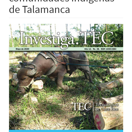
de Talamanca
Barra
lateral
del
artículo