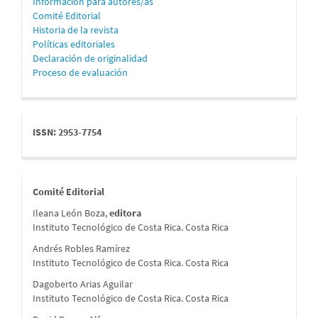
Información para autores/as
Comité Editorial
Historia de la revista
Políticas editoriales
Declaración de originalidad
Proceso de evaluación
issn
ISSN: 2953-7754
comite
Comité Editorial
Ileana León Boza,
editora
Instituto Tecnológico de Costa Rica. Costa Rica
Andrés Robles Ramírez
Instituto Tecnológico de Costa Rica. Costa Rica
Dagoberto Arias Aguilar
Instituto Tecnológico de Costa Rica. Costa Rica