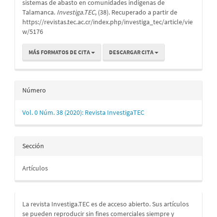
artículo
sistemas de abasto en comunidades indígenas de
Talamanca.
Investiga.TEC
, (38). Recuperado a partir de
https://revistas.tec.ac.cr/index.php/investiga_tec/article/vie
w/5176
MÁS FORMATOS DE CITA
DESCARGAR CITA
Número
Vol. 0 Núm. 38 (2020): Revista InvestigaTEC
Sección
Artículos
La revista Investiga.TEC es de acceso abierto. Sus artículos
se pueden reproducir sin fines comerciales siempre y