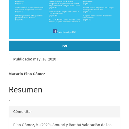
PDF
Publicado:
may. 18, 2020
Contenido
Macario Pino Gómez
principal
Resumen
del
-
artículo
Detalles
Cómo citar
del
Pino Gómez, M. (2020). Amubri y Bambú Valoración de los