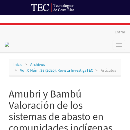
Ir al Portal de Revistas
Navegación
Entrar
principal
Contenido
Toggl
principal
naviga
Barra
lateral
Inicio
Archivos
Vol. 0 Núm. 38 (2020): Revista InvestigaTEC
Artículos
Amubri y Bambú
Valoración de los
sistemas de abasto en
comunidades indígenas