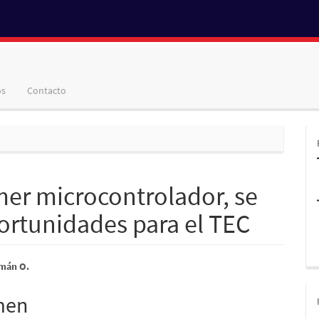
os
Contacto
mer microcontrolador, se
ortunidades para el TEC
nido
mán O.
pal
men