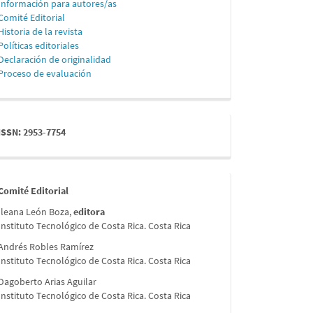
Información para autores/as
Comité Editorial
Historia de la revista
Políticas editoriales
Declaración de originalidad
Proceso de evaluación
issn
ISSN: 2953-7754
comite
Comité Editorial
Ileana León Boza,
editora
Instituto Tecnológico de Costa Rica. Costa Rica
Andrés Robles Ramírez
Instituto Tecnológico de Costa Rica. Costa Rica
Dagoberto Arias Aguilar
Instituto Tecnológico de Costa Rica. Costa Rica