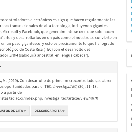
lo
crocontroladores electrónicos es algo que hacen regularmente las
esas transnacionales de alta tecnología, incluyendo gigantes
 Microsoft y Facebook, que generalmente se cree que solo hacen
eñarlos y desarrollarlos en un país como el nuestro se convierte en
, en un paso gigantesco; y esto es precisamente lo que ha logrado
Tecnológico de Costa Rica (TEC) con el desarrollo del
lador
SIWA
(sabiduría ancestral, en lengua cabécar).
es
r
 M. (2019). Con desarrollo de primer microcontrolador, se abren
lo
es oportunidades para el TEC.
Investiga.TEC
, (36), 11–13.
o a partir de
vistas.tec.ac.cr/index.php/investiga_tec/article/view/4670
MATOS DE CITA
DESCARGAR CITA