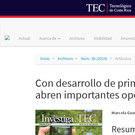
Navegación
principal
Contenido
Actual
Acerca de
Archivos
Visibilidad
Anunci
principal
Barra
lateral
Inicio
Archivos
Núm. 36 (2019)
Artículos
Con desarrollo de pri
abren importantes op
Barra
Conte
Marcela Guz
lateral
princi
Resu
del
del