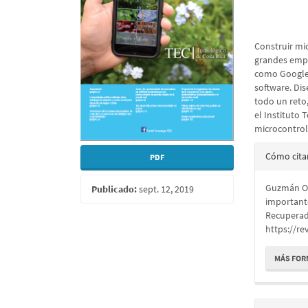
artículo
artícu
Construir mi
grandes empr
como Google,
software. Dis
todo un reto
el Instituto 
microcontro
Detall
Cómo cita
PDF
del
Guzmán O.,
Publicado:
sept. 12, 2019
artícu
important
Recuperad
https://re
MÁS FOR