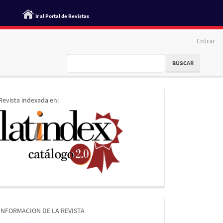
Ir al Portal de Revistas
Entrar
BUSCAR
indices
Revista indexada en:
informacion
INFORMACION DE LA REVISTA