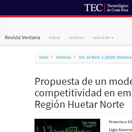
Navegación
principal
Contenido
Revista Ventana
Actual
Archivos
Acerca de
principal
Barra
lateral
Inicio
Archivos
Vol. 14 Núm. 1 (2020): Ventana
Propuesta de un model
competitividad en em
Región Huetar Norte
Barra
Conte
Francisco C
Ligia Guerre