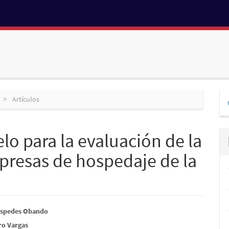
D
Artículos
p
o para la evaluación de la
presas de hospedaje de la
nido
éspedes Obando
ro Vargas