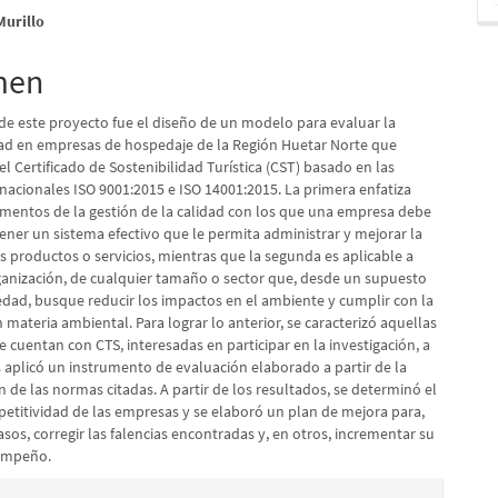
pal
Murillo
lo
men
 de este proyecto fue el diseño de un modelo para evaluar la
ad en empresas de hospedaje de la Región Huetar Norte que
l Certificado de Sostenibilidad Turística (CST) basado en las
nacionales ISO 9001:2015 e ISO 14001:2015. La primera enfatiza
ementos de la gestión de la calidad con los que una empresa debe
ener un sistema efectivo que le permita administrar y mejorar la
s productos o servicios, mientras que la segunda es aplicable a
ganización, de cualquier tamaño o sector que, desde un supuesto
edad, busque reducir los impactos en el ambiente y cumplir con la
n materia ambiental. Para lograr lo anterior, se caracterizó aquellas
cuentan con CTS, interesadas en participar en la investigación, a
s aplicó un instrumento de evaluación elaborado a partir de la
 de las normas citadas. A partir de los resultados, se determinó el
petitividad de las empresas y se elaboró un plan de mejora para,
sos, corregir las falencias encontradas y, en otros, incrementar su
sempeño.
es