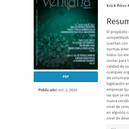
lateral
princi
Erick Pérez 
del
del
artículo
artícu
Resu
El propósito
competitivid
cuentan con e
normas inter
todos los el
contar para t
calidad de su
cualquier or
PDF
de voluntari
legislación e
empresas que 
Publicado:
oct. 2, 2020
las que se le
nueva versión
nivel de com
en algunos ca
nivel de de
Detall