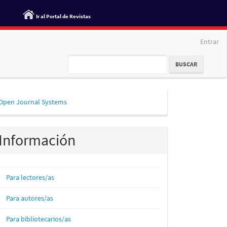
Ir al Portal de Revistas
Entrar
BUSCAR
esarrollado
Open Journal Systems
or
Información
Para lectores/as
Para autores/as
Para bibliotecarios/as