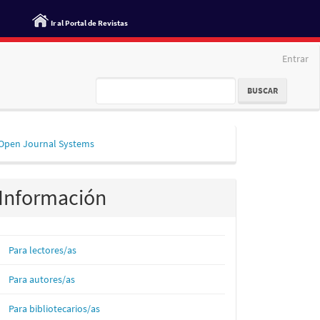
Ir al Portal de Revistas
Entrar
BUSCAR
esarrollado
Open Journal Systems
or
Información
Para lectores/as
Para autores/as
Para bibliotecarios/as