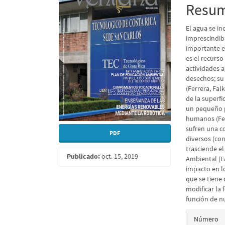
lateral
princi
Resu
del
del
El agua se i
artículo
artícu
imprescindibl
importante e
es el recurso
actividades a
desechos; su 
(Ferrera, Fal
de la superfi
un pequeño p
humanos (Fer
sufren una c
PDF
diversos (co
trasciende el
Publicado:
oct. 15, 2019
Ambiental (E
impacto en lo
que se tiene 
modificar la
función de n
Detall
Número