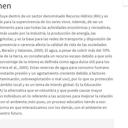
pal
men
ncluye dentro de un sector denominado Recurso Hídrico (RH) y es
lo
e para la supervivencia de los seres vivos. Además, de ser un
lemento para casi todas las actividades económicas y recreativas,
 más usado por la industria, la producción de energía, las
grícolas, y es la base para las redes de transporte y disposición de
presencia o carencia afecta la calidad de vida de las sociedades
k, Beraún y Valarezo, 2005). El agua, a pesar de cubrir más del 70%
cie de la tierra, es considerada un recurso escaso debido a que solo
orcentaje de la misma es definida como agua dulce útil para los
rera et al., 2005). Estas reservas de agua para consumo humano
onstante presión y un agotamiento creciente debido a factores
ntaminación, sobreexplotación o mal uso), por lo que su protección
 ámbito local y es un tema de interés global. Es la Educación
A) la alternativa que se vislumbra y que puede causar mayor
s individuos en lo referente a las acciones para mejorar la relación
con el ambiente; esto pues, un proceso educativo tiende a eso:
 forma en que interactuamos con los demás, con el ambiente en
uestro futuro.
es