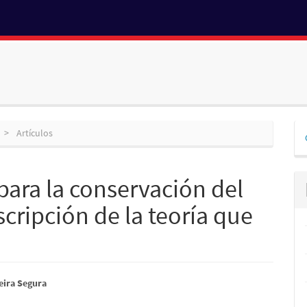
D
Artículos
p
ara la conservación del
cripción de la teoría que
nido
eira Segura