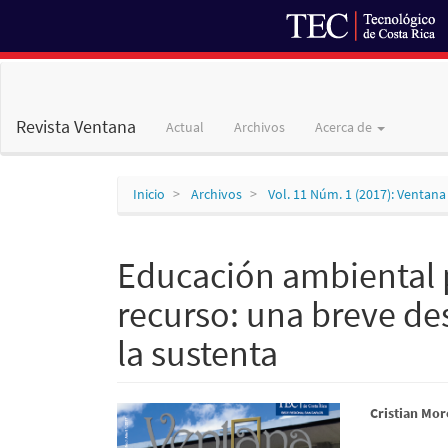
Navegación
principal
Contenido
Revista Ventana
Actual
Archivos
Acerca de
principal
Barra
lateral
Inicio
Archivos
Vol. 11 Núm. 1 (2017): Ventana
Educación ambiental p
recurso: una breve des
la sustenta
Barra
Conte
Cristian Mor