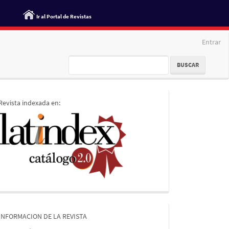
Ir al Portal de Revistas
Entrar
BUSCAR
indices
Revista indexada en:
informacion
INFORMACION DE LA REVISTA