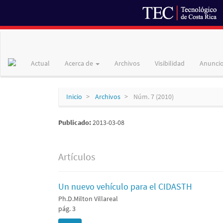
Navegación
principal
Contenido
Actual
Acerca de
Archivos
Visibilidad
Anunci
principal
Barra
lateral
Inicio
Archivos
Núm. 7 (2010)
Publicado:
2013-03-08
Artículos
Un nuevo vehículo para el CIDASTH
Ph.D.Milton Villareal
pág. 3