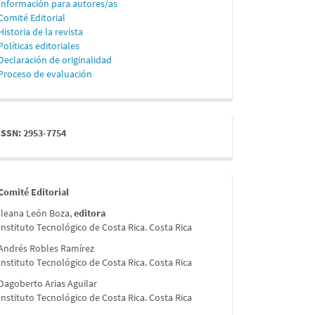
Información para autores/as
Comité Editorial
Historia de la revista
Políticas editoriales
Declaración de originalidad
Proceso de evaluación
issn
ISSN: 2953-7754
comite
Comité Editorial
Ileana León Boza,
editora
Instituto Tecnológico de Costa Rica. Costa Rica
Andrés Robles Ramírez
Instituto Tecnológico de Costa Rica. Costa Rica
Dagoberto Arias Aguilar
Instituto Tecnológico de Costa Rica. Costa Rica