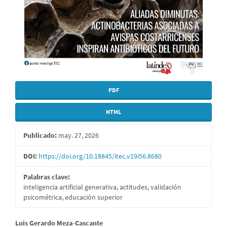
PDF
HTML
Publicado:
may. 27, 2026
DOI:
https://doi.org/10.18845/itec.v19i56.8680
Palabras clave:
inteligencia artificial generativa, actitudes, validación
psicométrica, educación superior
Contenido
Luis Gerardo Meza-Cascante