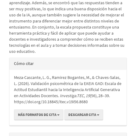
aprendizaje. Además, se encontró que las respuestas tienden a
ser muy positivas, lo que indica una buena disposición hacia el
uso de la IA, aunque también sugiere la necesidad de mejorar el
instrumento para diferenciar mejor entre distintos niveles de
entusiasmo. En conjunto, la escala propuesta constituye una
herramienta práctica y fácil de aplicar que puede ayudar a
docentes e investigadores a comprender cómo se reciben estas
tecnologías en el aula y a tomar decisiones informadas sobre su
uso educativo.
Detalles
Cómo citar
del
Meza-Cascante, L. G., Ramirez Bogantes, M., & Chaves-Salas,
artículo
L. (2026). Validación psicométrica de la EAEIA GAD: Escala de
Actitud Estudiantil hacia la Inteligencia Artificial Generativa
en Actividades Docentes.
Investiga.TEC
,
19
(56), 28–39.
https://doi.org/10.18845/itec.v19i56.8680
MÁS FORMATOS DE CITA
DESCARGAR CITA