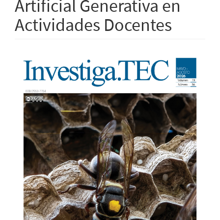
Artificial Generativa en
Actividades Docentes
Barra
lateral
del
artículo