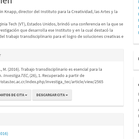
men
lo
in Knapp, director del Instituto para la Creatividad, las Artes y la
rginia Tech (VT), Estados Unidos, brindó una conferencia en la que se
investigación que desarrolla ese Instituto y en la cual destacó la
el trabajo transdisciplinario para el logro de soluciones creativas e
.
es
r
 M. (2016). Trabajo transdisciplinario es esencial para la
lo
n.
Investiga.TEC
, (26), 1. Recuperado a partir de
vistas.tec.ac.cr/index.php/investiga_tec/article/view/2565
MATOS DE CITA
DESCARGAR CITA
2016)