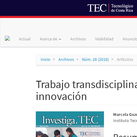
Navegación
principal
Contenido
Actual
Acerca de
Archivos
Visibilidad
Anunci
principal
Barra
lateral
Inicio
Archivos
Núm. 26 (2016)
Artículos
Trabajo transdisciplina
innovación
Barra
Conte
Marcela Guz
Instituto Tec
lateral
princi
del
del