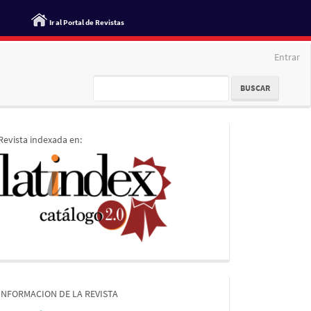
Ir al Portal de Revistas
Entrar
BUSCAR
indices
Revista indexada en:
informacion
INFORMACION DE LA REVISTA