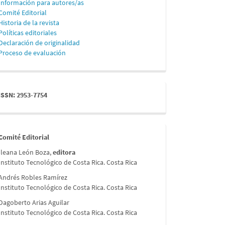
Información para autores/as
Comité Editorial
Historia de la revista
Políticas editoriales
Declaración de originalidad
Proceso de evaluación
issn
ISSN: 2953-7754
comite
Comité Editorial
Ileana León Boza,
editora
Instituto Tecnológico de Costa Rica. Costa Rica
Andrés Robles Ramírez
Instituto Tecnológico de Costa Rica. Costa Rica
Dagoberto Arias Aguilar
Instituto Tecnológico de Costa Rica. Costa Rica