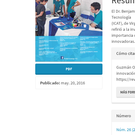
Resu
artículo
artícu
El Dr. Benjam
Tecnología
(ICAT), de Vi
refirió a la 
importancia d
innovadoras
Detall
Cómo cita
del
Guzmán O.,
artícu
PDF
innovació
https://re
Publicado:
may. 20, 2016
MÁS FOR
Número
Núm. 26 (