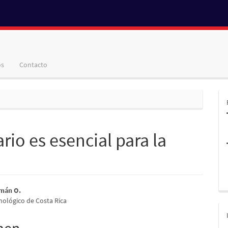
os
Contacto
rio es esencial para la
nido
mán O.
nológico de Costa Rica
pal