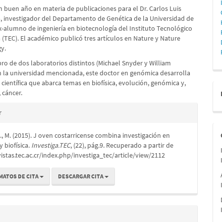
n buen año en materia de publicaciones para el Dr. Carlos Luis
lo
a, investigador del Departamento de Genética de la Universidad de
x-alumno de ingeniería en biotecnología del Instituto Tecnológico
 (TEC). El académico publicó tres artículos en Nature y Nature
y.
 de dos laboratorios distintos (Michael Snyder y William
n la universidad mencionada, este doctor en genómica desarrolla
 científica que abarca temas en biofísica, evolución, genómica y,
 cáncer.
es
r
 M. (2015). J oven costarricense combina investigación en
lo
 biofísica.
Investiga.TEC
, (22), pág.9. Recuperado a partir de
vistas.tec.ac.cr/index.php/investiga_tec/article/view/2112
MATOS DE CITA
DESCARGAR CITA