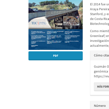
El 2014 fue u
artículo
artícu
Araya Pereir
Stanford, y e
de Costa Rica
Biotechnolog
Como miembro
Greenleaf) e
investigación
actualmente,
Detall
Cómo cita
PDF
del
Guzmán O.,
artícu
genómica y
https://re
MÁS FOR
Número