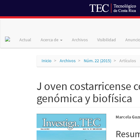
Navegación
principal
Contenido
Actual
Acerca de
Archivos
Visibilidad
Anunci
principal
Barra
lateral
Inicio
Archivos
Núm. 22 (2015)
Artículos
J oven costarricense 
genómica y biofísica
Barra
Conte
Marcela Guz
lateral
princi
Resu
del
del