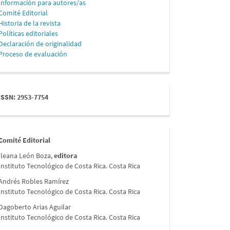
Información para autores/as
Comité Editorial
Historia de la revista
Políticas editoriales
Declaración de originalidad
Proceso de evaluación
issn
ISSN: 2953-7754
comite
Comité Editorial
Ileana León Boza,
editora
Instituto Tecnológico de Costa Rica. Costa Rica
Andrés Robles Ramírez
Instituto Tecnológico de Costa Rica. Costa Rica
Dagoberto Arias Aguilar
Instituto Tecnológico de Costa Rica. Costa Rica