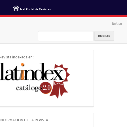
Ir al Portal de Revistas
Entrar
BUSCAR
indices
Revista indexada en:
informacion
INFORMACION DE LA REVISTA