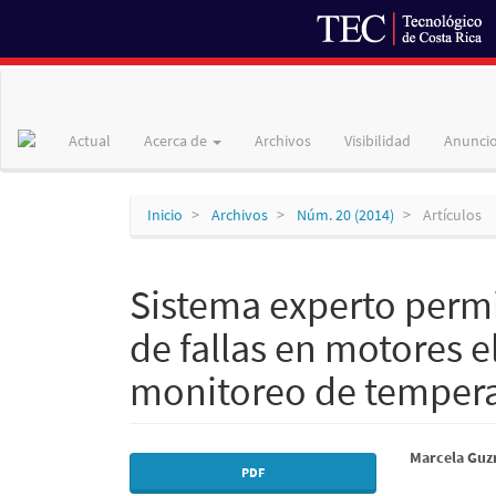
Navegación
principal
Contenido
Actual
Acerca de
Archivos
Visibilidad
Anunci
principal
Barra
lateral
Inicio
Archivos
Núm. 20 (2014)
Artículos
Sistema experto perm
de fallas en motores 
monitoreo de temper
Barra
Conte
Marcela Guz
PDF