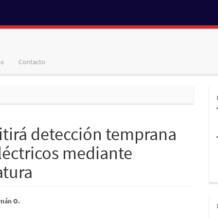
os
Contacto
itirá detección temprana
eléctricos mediante
atura
nido
mán O.