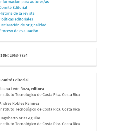
Información para autores/as
Comité Editorial
Historia de la revista
Políticas editoriales
Declaración de originalidad
Proceso de evaluación
issn
ISSN: 2953-7754
comite
Comité Editorial
Ileana León Boza,
editora
Instituto Tecnológico de Costa Rica. Costa Rica
Andrés Robles Ramírez
Instituto Tecnológico de Costa Rica. Costa Rica
Dagoberto Arias Aguilar
Instituto Tecnológico de Costa Rica. Costa Rica