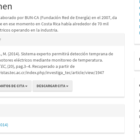
pal
men
laborado por BUN-CA (Fundación Red de Energía) en el 2007, da
lo
e en ese momento en Costa Rica había alrededor de 70 mil
tricos operando en la industria.
es
r
 M. (2014). Sistema experto permitirá detección temprana de
lo
 motores eléctricos mediante monitoreo de temperatura.
TEC
, (20), pag.3–4. Recuperado a partir de
vistas.tec.ac.cr/index.php/investiga_tec/article/view/1947
MATOS DE CITA
DESCARGAR CITA
2014)