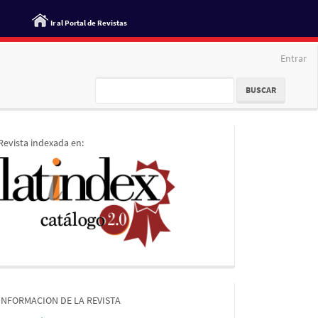
Ir al Portal de Revistas
Entrar
BUSCAR
indices
Revista indexada en:
informacion
INFORMACION DE LA REVISTA