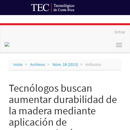
Ir al Portal de Revistas
Navegación
Entrar
principal
Contenido
Toggl
principal
naviga
Barra
lateral
Inicio
Archivos
Núm. 18 (2013)
Artículos
Tecnólogos buscan
aumentar durabilidad de
la madera mediante
aplicación de