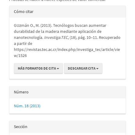
Detalles
Cómo citar
del
GUzmán O., M. (2013). Tecnólogos buscan aumentar
artículo
durabilidad de la madera mediante aplicación de
nanotecnología.
Investiga.TEC
, (18), pág. 10–11. Recuperado
a partir de
https://revistas.tec.ac.cr/index.php/investiga_tec/article/vie
w/1526
MÁS FORMATOS DE CITA
DESCARGAR CITA
Número
Núm. 18 (2013)
Sección