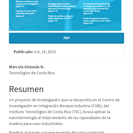
PDF
Publicado:
oct. 16, 2013
Contenido
Marcela GUzmán O.
Tecnológico de Costa Rica
principal
del
Resumen
artículo
Un proyecto de investigación que se desarrolla en el Centro de
Investigación en Integración Bosque-Industria (CIIBI), del
Instituto Tecnológico de Costa Rica (TEC), busca aplicar la
nanotecnología al mejoramiento de las capacidades de la
madera para usos industriales.
Pruebas se hacen a nueve especies de valor comercial