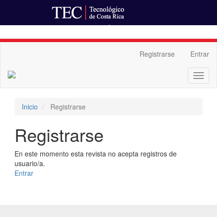
Ir al Portal de Revistas
Navegación
Registrarse
Entrar
principal
Contenido
Toggl
principal
naviga
Barra
lateral
Inicio
Registrarse
Registrarse
En este momento esta revista no acepta registros de
usuario/a.
Entrar