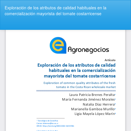
Volver
Exploración de los atributos de calidad habituales en la
a
comercialización mayorista del tomate costarricense
los
detalles
del
De
De
artículo
P