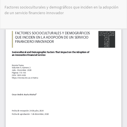
Volver
Factores socioculturales y demográficos que inciden en la adopción
a
de un servicio financiero innovador
los
detalles
del
Des
De
artículo
PD