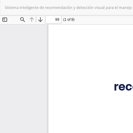
Volver
Sistema inteligente de recomendación y detección visual para el manejo 
a
los
detalles
del
artículo