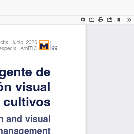
Des
De
PD