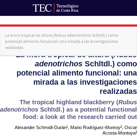
Ir al Portal de Revistas
Volver
La mora tropical de altura (Rubus adenotrichos Schltdl.) como
a
potencial alimento funcional: una mirada a las investigaciones
los
realizadas
detalles
del
artículo