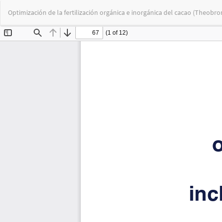
Volver
Optimización de la fertilización orgánica e inorgánica del cacao (Theobr
a
los
detalles
del
artículo