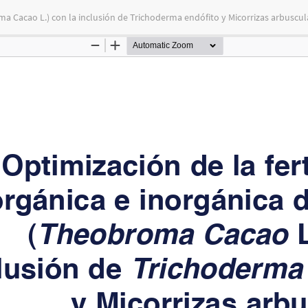
oma Cacao L.) con la inclusión de Trichoderma endófito y Micorrizas arbuscul