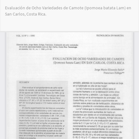
Volver
Evaluación de Ocho Variedades de Camote (Ipomoea batata Lam) en
a
San Carlos, Costa Rica.
los
detalles
del
Des
De
artículo
PD