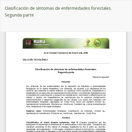
Volver
Clasificación de síntomas de enfermedades forestales.
a
Segunda parte
los
detalles
De
del
De
artículo
P