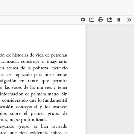
Des
De
PD