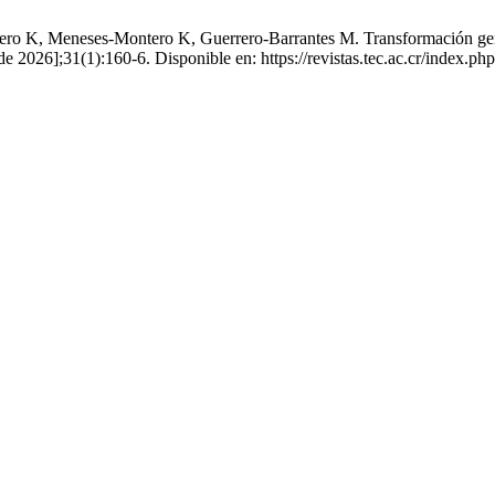
 K, Meneses-Montero K, Guerrero-Barrantes M. Transformación genét
e 2026];31(1):160-6. Disponible en: https://revistas.tec.ac.cr/index.ph