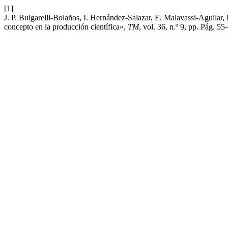
[1]
J. P. Bulgarelli-Bolaños, I. Hernández-Salazar, E. Malavassi-Aguilar,
concepto en la producción científica»,
TM
, vol. 36, n.º 9, pp. Pág. 5