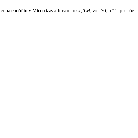
derma endófito y Micorrizas arbusculares»,
TM
, vol. 30, n.º 1, pp. pág.