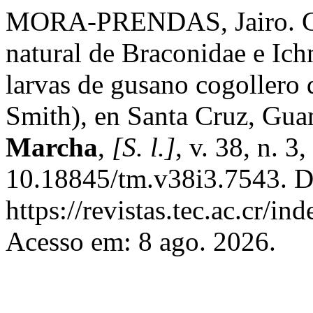
MORA-PRENDAS, Jairo. Cua
natural de Braconidae e I
larvas de gusano cogollero 
Smith), en Santa Cruz, Gua
Marcha
,
[S. l.]
, v. 38, n. 
10.18845/tm.v38i3.7543. D
https://revistas.tec.ac.cr/i
Acesso em: 8 ago. 2026.