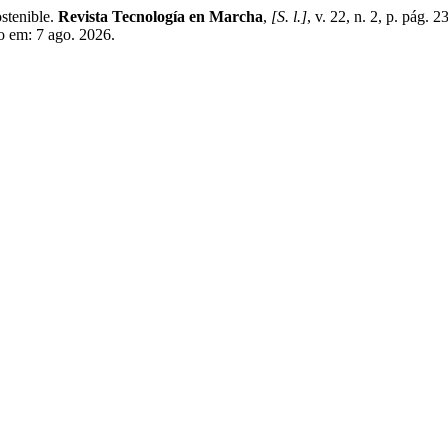
stenible.
Revista Tecnología en Marcha
,
[S. l.]
, v. 22, n. 2, p. pág. 
so em: 7 ago. 2026.