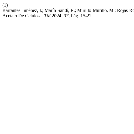
(1)
Barrantes-Jiménez, I.; Marín-Sandí, E.; Murillo-Murillo, M.; Rojas-R
Acetato De Celulosa.
TM
2024
,
37
, Pág. 15-22.