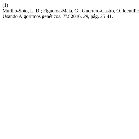
(1)
Murillo-Soto, L. D.; Figueroa-Mata, G.; Guerrero-Castro, O. Identi
Usando Algoritmos genéticos.
TM
2016
,
29
, pág. 25-41.