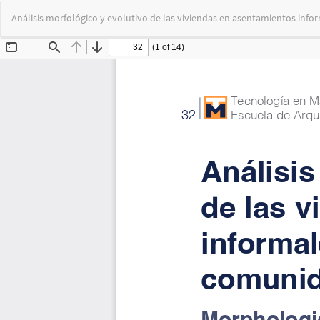
Volver
Análisis morfológico y evolutivo de las viviendas en asentamientos inf
a
los
detalles
del
artículo