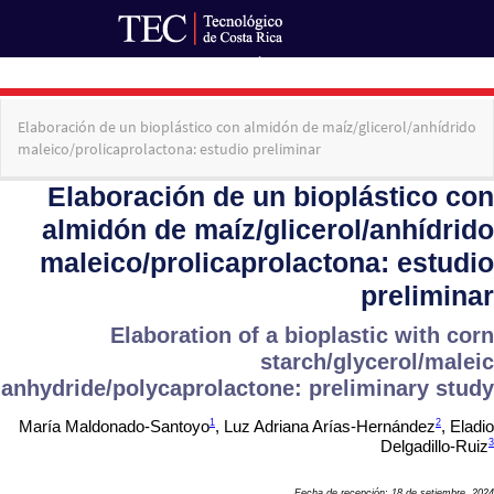
Ir al Portal de Revistas
Volver
Elaboración de un bioplástico con almidón de maíz/glicerol/anhídrido
a
maleico/prolicaprolactona: estudio preliminar
los
detalles
del
artículo