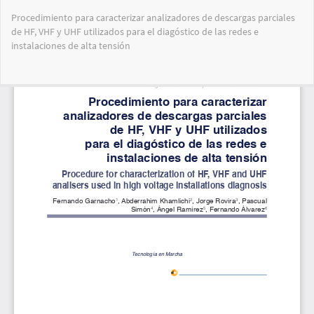
Volver
Procedimiento para caracterizar analizadores de descargas parciales
a
de HF, VHF y UHF utilizados para el diagóstico de las redes e
los
instalaciones de alta tensión
detalles
del
artículo
Des
De
PD