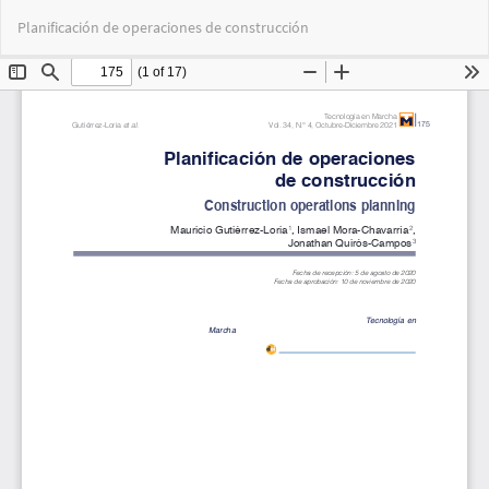
Volver
Des
De
Planificación de operaciones de construcción
a
PD
los
detalles
del
artículo