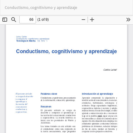
Volver
Des
De
Conductismo, cognitivismo y aprendizaje
a
PD
los
detalles
del
artículo